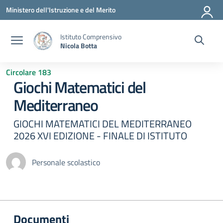
Vai ai contenuti
Vai al menu di navigazione
Vai al footer
Ministero dell'Istruzione e del Merito
Istituto Comprensivo
Nicola Botta
Circolare 183
Giochi Matematici del
Mediterraneo
GIOCHI MATEMATICI DEL MEDITERRANEO
2026 XVI EDIZIONE - FINALE DI ISTITUTO
Personale scolastico
Documenti