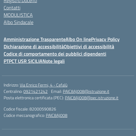
Registro Docenti
Contatti
MODULISTICA
Albo Sindacale
Amministrazione Trasparente
Albo On line
Privacy Policy
Dichiarazione di accessibilità
Obiettivi di accessibilità
Codice di comportamento dei pubblici dipendenti
PTPCT USR SICILIA
Note legali
Indirizzo:
Via Enrico Fermi, 4 - Cefalù
Centralino:
0921421242
Email:
PAIC8AJ008@istruzione.it
Posta elettronica certificata (PEC):
PAIC8AJ008@pec.istruzione.it
Codice fiscale: 82000590826
Codice meccanografico:
PAIC8AJ008