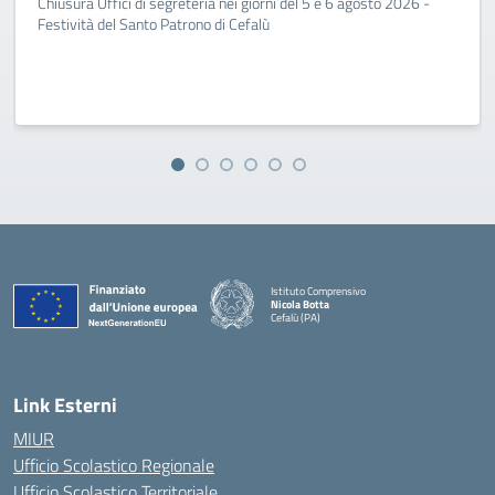
Chiusura Uffici di segreteria nei giorni del 5 e 6 agosto 2026 -
Festività del Santo Patrono di Cefalù
Istituto Comprensivo
Nicola Botta
Cefalù (PA)
— Visita la pagina iniziale della scuola
Link Esterni
MIUR
Ufficio Scolastico Regionale
Ufficio Scolastico Territoriale