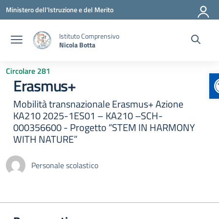
Vai ai contenuti
Vai al menu di navigazione
Vai al footer
Ministero dell'Istruzione e del Merito
Istituto Comprensivo
Nicola Botta
Circolare 281
Erasmus+
Mobilità transnazionale Erasmus+ Azione
KA210 2025-1ES01 – KA210 –SCH-
000356600 - Progetto “STEM IN HARMONY
WITH NATURE”
Personale scolastico