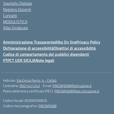
Sportello Digitale
Registro Docenti
Contatti
MODULISTICA
Albo Sindacale
Amministrazione Trasparente
Albo On line
Privacy Policy
Dichiarazione di accessibilità
Obiettivi di accessibilità
Codice di comportamento dei pubblici dipendenti
PTPCT USR SICILIA
Note legali
Indirizzo:
Via Enrico Fermi, 4 - Cefalù
Centralino:
0921421242
Email:
PAIC8AJ008@istruzione.it
Posta elettronica certificata (PEC):
PAIC8AJ008@pec.istruzione.it
Codice fiscale: 82000590826
Codice meccanografico:
PAIC8AJ008