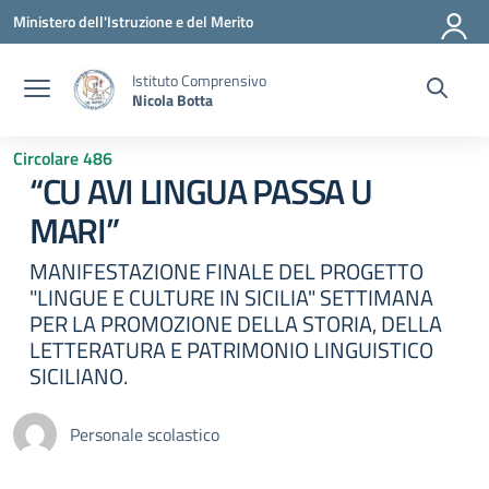
Vai ai contenuti
Vai al menu di navigazione
Vai al footer
Ministero dell'Istruzione e del Merito
Istituto Comprensivo
Nicola Botta
Circolare 486
“CU AVI LINGUA PASSA U
MARI”
MANIFESTAZIONE FINALE DEL PROGETTO
"LINGUE E CULTURE IN SICILIA" SETTIMANA
PER LA PROMOZIONE DELLA STORIA, DELLA
LETTERATURA E PATRIMONIO LINGUISTICO
SICILIANO.
Personale scolastico