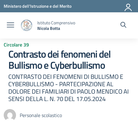
Vai ai contenuti
Vai al menu di navigazione
Vai al footer
Ministero dell'Istruzione e del Merito
Istituto Comprensivo
Nicola Botta
Circolare 39
Contrasto dei fenomeni del
Bullismo e Cyberbullismo
CONTRASTO DEI FENOMENI DI BULLISMO E
CYBERBULLISMO - PARTECIPAZIONE AL
DOLORE DEI FAMILIARI DI PAOLO MENDICO AI
SENSI DELLA L. N. 70 DEL 17.05.2024
Personale scolastico