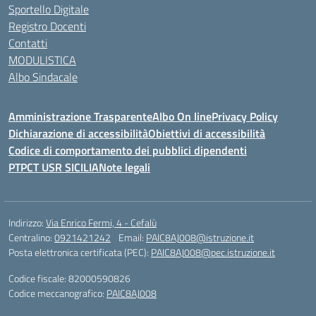
Sportello Digitale
Registro Docenti
Contatti
MODULISTICA
Albo Sindacale
Amministrazione Trasparente
Albo On line
Privacy Policy
Dichiarazione di accessibilità
Obiettivi di accessibilità
Codice di comportamento dei pubblici dipendenti
PTPCT USR SICILIA
Note legali
Indirizzo:
Via Enrico Fermi, 4 - Cefalù
Centralino:
0921421242
Email:
PAIC8AJ008@istruzione.it
Posta elettronica certificata (PEC):
PAIC8AJ008@pec.istruzione.it
Codice fiscale: 82000590826
Codice meccanografico:
PAIC8AJ008