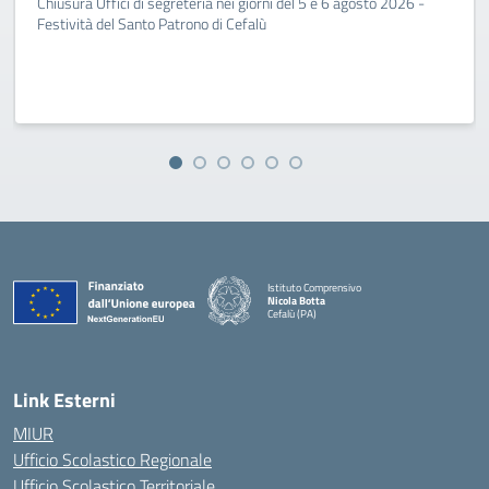
Chiusura Uffici di segreteria nei giorni del 5 e 6 agosto 2026 -
Festività del Santo Patrono di Cefalù
Istituto Comprensivo
Nicola Botta
Cefalù (PA)
— Visita la pagina iniziale della scuola
Link Esterni
MIUR
Ufficio Scolastico Regionale
Ufficio Scolastico Territoriale