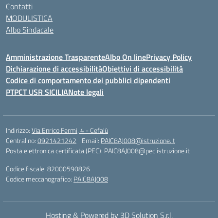
Contatti
MODULISTICA
Albo Sindacale
Amministrazione Trasparente
Albo On line
Privacy Policy
Dichiarazione di accessibilità
Obiettivi di accessibilità
Codice di comportamento dei pubblici dipendenti
PTPCT USR SICILIA
Note legali
Indirizzo:
Via Enrico Fermi, 4 - Cefalù
Centralino:
0921421242
Email:
PAIC8AJ008@istruzione.it
Posta elettronica certificata (PEC):
PAIC8AJ008@pec.istruzione.it
Codice fiscale: 82000590826
Codice meccanografico:
PAIC8AJ008
Hosting & Powered by 3D Solution S.r.l.