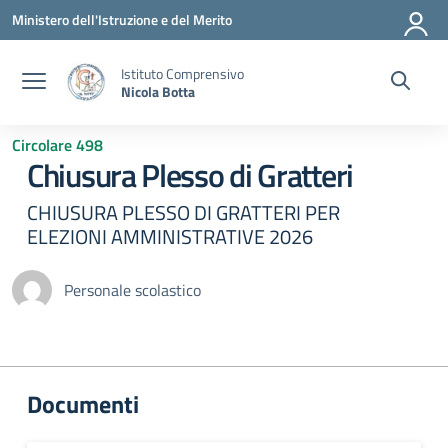
Vai ai contenuti
Vai al menu di navigazione
Vai al footer
Ministero dell'Istruzione e del Merito
Istituto Comprensivo
Nicola Botta
Circolare 498
Chiusura Plesso di Gratteri
CHIUSURA PLESSO DI GRATTERI PER
ELEZIONI AMMINISTRATIVE 2026
Personale scolastico
Documenti