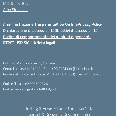
MODULISTICA
Albo Sindacale
Amministrazione Trasparente
Albo On line
Privacy Policy
Dichiarazione di accessibilità
Obiettivi di accessibilità
Codice di comportamento dei pubblici dipendenti
PTPCT USR SICILIA
Note legali
Indirizzo:
Via Enrico Fermi, 4 - Cefalù
Centralino:
0921421242
Email:
PAIC8AJ008@istruzione.it
Posta elettronica certificata (PEC):
PAIC8AJ008@pec.istruzione.it
Codice fiscale: 82000590826
Codice meccanografico:
PAIC8AJ008
Hosting & Powered by 3D Solution S.r.l.
Concept & Design by Designers Italia