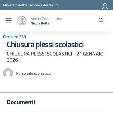
Vai ai contenuti
Vai al menu di navigazione
Vai al footer
Ministero dell'Istruzione e del Merito
Istituto Comprensivo
Nicola Botta
Circolare 259
Chiusura plessi scolastici
CHIUSURA PLESSI SCOLASTICI - 21 GENNAIO
2026
Personale scolastico
Documenti