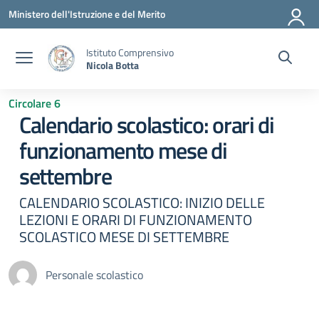
Vai ai contenuti
Vai al menu di navigazione
Vai al footer
Ministero dell'Istruzione e del Merito
Istituto Comprensivo
Nicola Botta
Circolare 6
Calendario scolastico: orari di
funzionamento mese di
settembre
CALENDARIO SCOLASTICO: INIZIO DELLE
LEZIONI E ORARI DI FUNZIONAMENTO
SCOLASTICO MESE DI SETTEMBRE
Personale scolastico