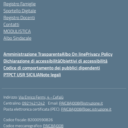
Registro Famiglie
Sportello Digitale
Registro Docenti
Contatti
MODULISTICA
Albo Sindacale
Amministrazione Trasparente
Albo On line
Privacy Policy
Dichiarazione di accessibilità
Obiettivi di accessibilità
Codice di comportamento dei pubblici dipendenti
PTPCT USR SICILIA
Note legali
Indirizzo:
Via Enrico Fermi, 4 - Cefalù
Centralino:
0921421242
Email:
PAIC8AJ008@istruzione.it
Posta elettronica certificata (PEC):
PAIC8AJ008@pec.istruzione.it
Codice fiscale: 82000590826
Codice meccanografico:
PAIC8AJ008