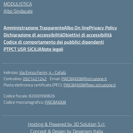
MODULISTICA
Albo Sindacale
Amministrazione Trasparente
Albo On line
Privacy Policy
Dichiarazione di accessibilità
Obiettivi di accessibilità
Codice di comportamento dei pubblici dipendenti
PTPCT USR SICILIA
Note legali
Indirizzo:
Via Enrico Fermi, 4 - Cefalù
Centralino:
0921421242
Email:
PAIC8AJ008@istruzione.it
Posta elettronica certificata (PEC):
PAIC8AJ008@pec.istruzione.it
Codice fiscale: 82000590826
Codice meccanografico:
PAIC8AJ008
Hosting & Powered by 3D Solution S.r.l.
Concept & Design by Designers Italia