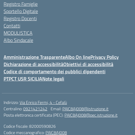
Registro Famiglie
Sportello Digitale
Registro Docenti
Contatti
MODULISTICA
Albo Sindacale
Amministrazione Trasparente
Albo On line
Privacy Policy
Dichiarazione di accessibilità
Obiettivi di accessibilità
Codice di comportamento dei pubblici dipendenti
PTPCT USR SICILIA
Note legali
Indirizzo:
Via Enrico Fermi, 4 - Cefalù
Centralino:
0921421242
Email:
PAIC8AJ008@istruzione.it
Posta elettronica certificata (PEC):
PAIC8AJ008@pec.istruzione.it
Codice fiscale: 82000590826
Codice meccanografico:
PAIC8AJ008