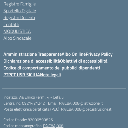
Registro Famiglie
Sportello Digitale
Registro Docenti
Contatti
MODULISTICA
Albo Sindacale
Amministrazione Trasparente
Albo On line
Privacy Policy
Dichiarazione di accessibilità
Obiettivi di accessibilità
Codice di comportamento dei pubblici dipendenti
PTPCT USR SICILIA
Note legali
Indirizzo:
Via Enrico Fermi, 4 - Cefalù
Centralino:
0921421242
Email:
PAIC8AJ008@istruzione.it
Posta elettronica certificata (PEC):
PAIC8AJ008@pec.istruzione.it
Codice fiscale: 82000590826
Codice meccanografico:
PAIC8AJ008