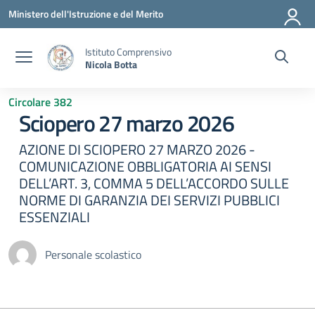
Vai ai contenuti
Vai al menu di navigazione
Vai al footer
Ministero dell'Istruzione e del Merito
Istituto Comprensivo
Nicola Botta
Circolare 382
Sciopero 27 marzo 2026
AZIONE DI SCIOPERO 27 MARZO 2026 -
COMUNICAZIONE OBBLIGATORIA AI SENSI
DELL’ART. 3, COMMA 5 DELL’ACCORDO SULLE
NORME DI GARANZIA DEI SERVIZI PUBBLICI
ESSENZIALI
Personale scolastico