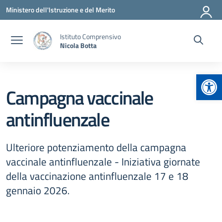
Vai ai contenuti
Vai al menu di navigazione
Vai al footer
Ministero dell'Istruzione e del Merito
Istituto Comprensivo
Nicola Botta
Apr
Campagna vaccinale
antinfluenzale
Ulteriore potenziamento della campagna
vaccinale antinfluenzale - Iniziativa giornate
della vaccinazione antinfluenzale 17 e 18
gennaio 2026.