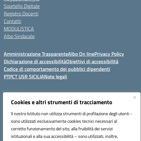
Sportello Digitale
Registro Docenti
Contatti
MODULISTICA
Albo Sindacale
Amministrazione Trasparente
Albo On line
Privacy Policy
Dichiarazione di accessibilità
Obiettivi di accessibilità
Codice di comportamento dei pubblici dipendenti
PTPCT USR SICILIA
Note legali
Indirizzo:
Cookies e altri strumenti di tracciamento
Via Enrico Fermi, 4 - Cefalù
Centralino:
0921421242
Email:
PAIC8AJ008@istruzione.it
Il nostro Istituto non utilizza strumenti di profilazione degli utenti -
Posta elettronica certificata (PEC):
PAIC8AJ008@pec.istruzione.it
sono utilizzati esclusivamente cookies tecnici necessari al
Codice fiscale: 82000590826
corretto funzionamento del sito, alla fruibilità dei servizi
Codice meccanografico:
PAIC8AJ008
istituzionali e alla sua accessibilità – sono utilizzati, inoltre,