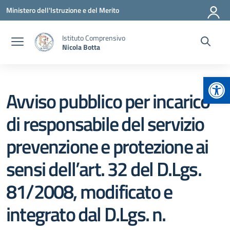
Vai ai contenuti
Vai al menu di navigazione
Vai al footer
Ministero dell'Istruzione e del Merito
Istituto Comprensivo
Nicola Botta
Apr
Avviso pubblico per incarico
di responsabile del servizio
prevenzione e protezione ai
sensi dell’art. 32 del D.Lgs.
81/2008, modificato e
integrato dal D.Lgs. n.