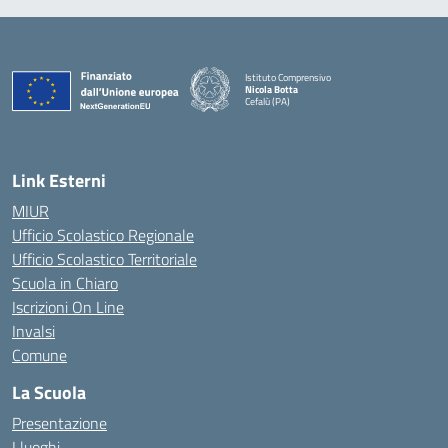
Istituto Comprensivo
Nicola Botta
Cefalù (PA)
— Visita la pagina iniziale della scuola
Link Esterni
MIUR
Ufficio Scolastico Regionale
Ufficio Scolastico Territoriale
Scuola in Chiaro
Iscrizioni On Line
Invalsi
Comune
La Scuola
Presentazione
I luoghi