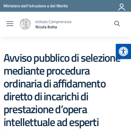
Vai ai contenuti
Vai al menu di navigazione
Vai al footer
Ministero dell'Istruzione e del Merito
Istituto Comprensivo
Nicola Botta
Apr
Avviso pubblico di selezione
mediante procedura
ordinaria di affidamento
diretto di incarichi di
prestazione d’opera
intellettuale ad esperti