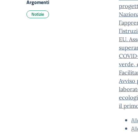
Argomenti
proget
Notizie
Naziona
l’appre
l’istru
EU. Ass
superam
COVID-1
verde, 
Facilit
Avviso 
laborat
ecologi
il primo
Al
Al