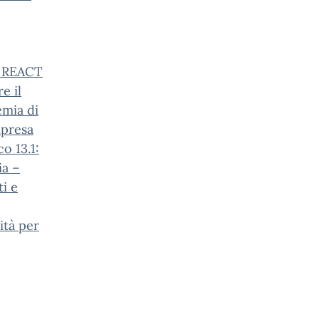
– REACT
e il
emia di
ipresa
o 13.1:
ia –
i e
ità per