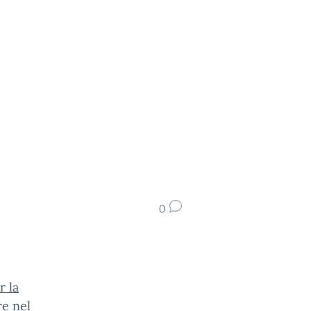
0
r la
re nel