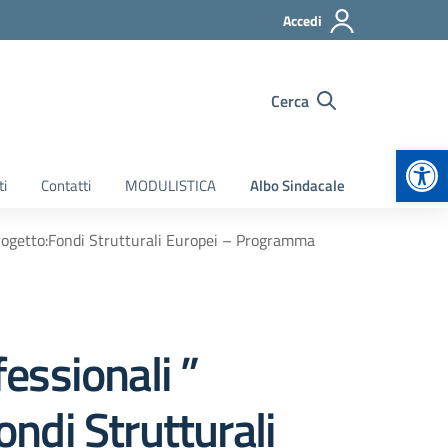
Accedi
Cerca
Apr
ti
Contatti
MODULISTICA
Albo Sindacale
progetto:Fondi Strutturali Europei – Programma
fessionali ”
ndi Strutturali