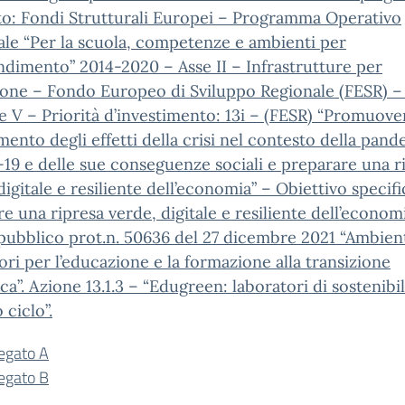
to: Fondi Strutturali Europei – Programma Operativo
le “Per la scuola, competenze e ambienti per
ndimento” 2014-2020 – Asse II – Infrastrutture per
zione – Fondo Europeo di Sviluppo Regionale (FESR) 
e V – Priorità d’investimento: 13i – (FESR) “Promuover
ento degli effetti della crisi nel contesto della pand
9 e delle sue conseguenze sociali e preparare una r
digitale e resiliente dell’economia” – Obiettivo specific
are una ripresa verde, digitale e resiliente dell’econom
pubblico prot.n. 50636 del 27 dicembre 2021 “Ambient
ori per l’educazione e la formazione alla transizione
ca”. Azione 13.1.3 – “Edugreen: laboratori di sostenibil
 ciclo”.
legato A
legato B