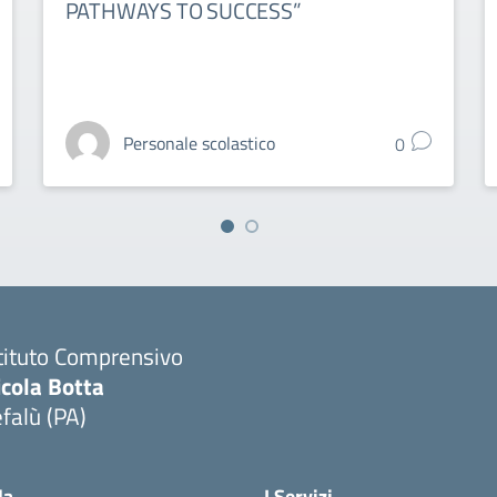
PATHWAYS TO SUCCESS”
Personale scolastico
0
tituto Comprensivo
icola Botta
falù (PA)
Visita la pagina iniziale della scuola
la
I Servizi