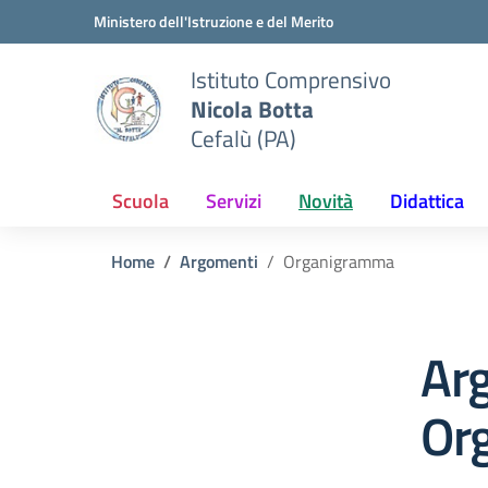
Vai ai contenuti
Vai al menu di navigazione
Vai al footer
Ministero dell'Istruzione e del Merito
Istituto Comprensivo
Nicola Botta
Cefalù (PA)
Scuola
Servizi
Novità
Didattica
Home
Argomenti
Organigramma
Ar
Or