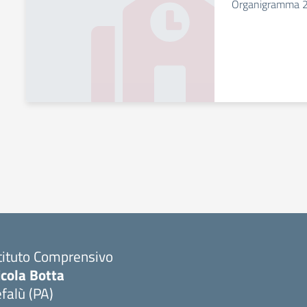
Organigramma 
tituto Comprensivo
icola Botta
falù (PA)