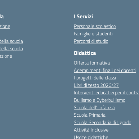
Visita la pagina iniziale della scuola
la
I Servizi
zione
Personale scolastico
Famiglie e studenti
della scuola
Percorsi di studio
della scuola
Didattica
azione
Offerta formativa
Adempimenti finali dei docenti
I progetti delle classi
Libri di testo 2026/27
Interventi educativi per il contr
Bullismo e Cyberbullismo
Scuola dell’ Infanzia
Scuola Primaria
Scuola Secondaria di I grado
Attività Inclusive
Uscite didattiche