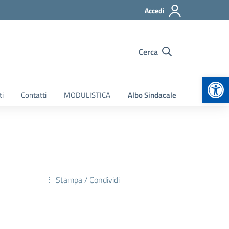
Accedi
Cerca
Apr
ti
Contatti
MODULISTICA
Albo Sindacale
Stampa / Condividi