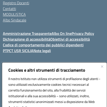
Registro Docenti
Contatti
MODULISTICA
Albo Sindacale
Amministrazione Trasparente
Albo On line
Privacy Policy
Dichiarazione di accessibilità
Obiettivi di accessibilità
Codice di comportamento dei pubblici dipendenti
PTPCT USR SICILIA
Note legali
Indirizzo:
Cookies e altri strumenti di tracciamento
Via Enrico Fermi, 4 - Cefalù
Centralino:
0921421242
Email:
PAIC8AJ008@istruzione.it
Il nostro Istituto non utilizza strumenti di profilazione degli utenti -
Posta elettronica certificata (PEC):
PAIC8AJ008@pec.istruzione.it
sono utilizzati esclusivamente cookies tecnici necessari al
Codice fiscale: 82000590826
corretto funzionamento del sito, alla fruibilità dei servizi
Codice meccanografico:
PAIC8AJ008
istituzionali e alla sua accessibilità – sono utilizzati, inoltre,
strumenti statistici anonimizzati messi a disposizione da Web