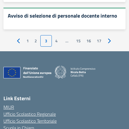
Avviso di selezione di personale docente interno
1
2
3
4
…
15
16
17
Pagina precedente
Pagina succ
Istituto Comprensivo
Nicola Botta
Cefalù (PA)
— Visita la pagina iniziale della scuola
Link Esterni
MIUR
Ufficio Scolastico Regionale
Ufficio Scolastico Territoriale
Scuola in Chiaro