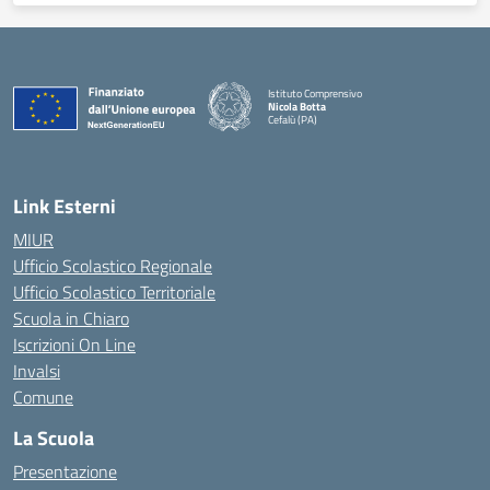
Istituto Comprensivo
Nicola Botta
Cefalù (PA)
— Visita la pagina iniziale della scuola
Link Esterni
MIUR
Ufficio Scolastico Regionale
Ufficio Scolastico Territoriale
Scuola in Chiaro
Iscrizioni On Line
Invalsi
Comune
La Scuola
Presentazione