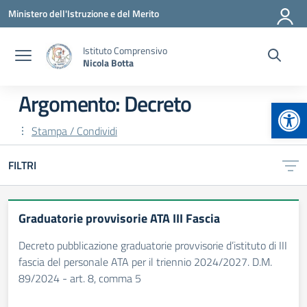
Vai ai contenuti
Vai al menu di navigazione
Vai al footer
Ministero dell'Istruzione e del Merito
Istituto Comprensivo
Nicola Botta
Argomento: Decreto
Apr
Stampa / Condividi
FILTRI
Graduatorie provvisorie ATA III Fascia
Decreto pubblicazione graduatorie provvisorie d’istituto di III
fascia del personale ATA per il triennio 2024/2027. D.M.
89/2024 - art. 8, comma 5