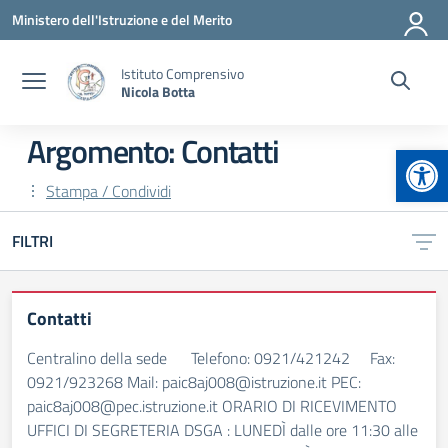
Vai ai contenuti
Vai al menu di navigazione
Vai al footer
Ministero dell'Istruzione e del Merito
Istituto Comprensivo
Nicola Botta
Argomento: Contatti
Apr
Stampa / Condividi
FILTRI
Contatti
Centralino della sede Telefono: 0921/421242 Fax:
0921/923268 Mail: paic8aj008@istruzione.it PEC:
paic8aj008@pec.istruzione.it ORARIO DI RICEVIMENTO
UFFICI DI SEGRETERIA DSGA : LUNEDÌ dalle ore 11:30 alle