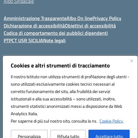
Albo Sindacale
Amministrazione Trasparente
Albo On line
Privacy Policy
Dichiarazione di accessibilità
Obiettivi di accessibilità
Codice di comportamento dei pubblici dipendenti
PTPCT USR SICILIA
Note legali
Indirizzo:
Cookies e altri strumenti di tracciamento
Via Enrico Fermi, 4 - Cefalù
Centralino:
0921421242
Email:
PAIC8AJ008@istruzione.it
Il nostro Istituto non utilizza strumenti di profilazione degli utenti -
Posta elettronica certificata (PEC):
PAIC8AJ008@pec.istruzione.it
sono utilizzati esclusivamente cookies tecnici necessari al
Codice fiscale: 82000590826
corretto funzionamento del sito, alla fruibilità dei servizi
Codice meccanografico:
PAIC8AJ008
istituzionali e alla sua accessibilità – sono utilizzati, inoltre,
strumenti statistici anonimizzati messi a disposizione da Web
Analytics Italia.
Hosting & Powered by 3D Solution S.r.l.
Per saperne di più sul nostro sito, consulta la ns.
Cookie Policy.
Concept & Design by Designers Italia
Personalizza
Rifiuta tutto
Accettare tutto