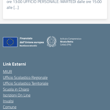
ore 13:00 UFFICIO PERSONALE: MARTEDÌ dalle ore 15:00
alle […]
Istituto Comprensivo
Nicola Botta
Cefalù (PA)
— Visita la pagina iniziale della scuola
Link Esterni
MIUR
Ufficio Scolastico Regionale
Ufficio Scolastico Territoriale
Scuola in Chiaro
Iscrizioni On Line
Invalsi
Comune