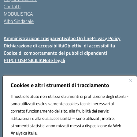
Contatti
MODULISTICA
Albo Sindacale
Amministrazione Trasparente
Albo On line
Privacy Policy
Dichiarazione di accessibilità
Obiettivi di accessibilità
Codice di comportamento dei pubblici dipendenti
PTPCT USR SICILIA
Note legali
Indirizzo:
Cookies e altri strumenti di tracciamento
Via Enrico Fermi, 4 - Cefalù
Centralino:
0921421242
Email:
PAIC8AJ008@istruzione.it
Il nostro Istituto non utilizza strumenti di profilazione degli utenti -
Posta elettronica certificata (PEC):
PAIC8AJ008@pec.istruzione.it
sono utilizzati esclusivamente cookies tecnici necessari al
Codice fiscale: 82000590826
corretto funzionamento del sito, alla fruibilità dei servizi
Codice meccanografico:
PAIC8AJ008
istituzionali e alla sua accessibilità – sono utilizzati, inoltre,
strumenti statistici anonimizzati messi a disposizione da Web
Analytics Italia.