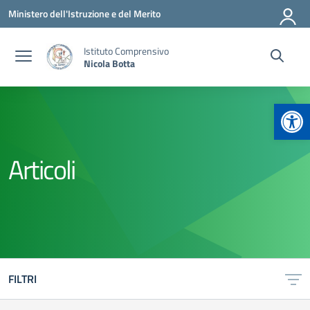
Vai ai contenuti
Vai al menu di navigazione
Vai al footer
Ministero dell'Istruzione e del Merito
Istituto Comprensivo
Nicola Botta
Apr
Articoli
FILTRI