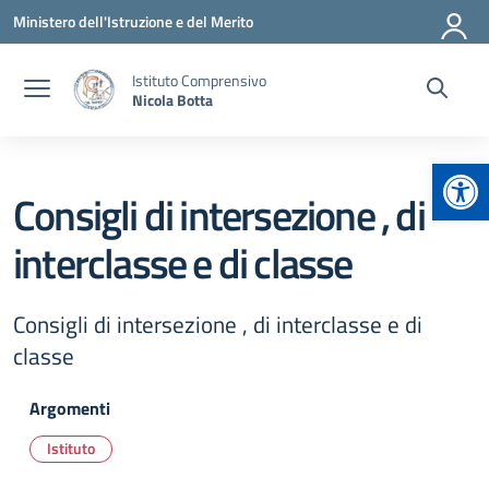
Vai ai contenuti
Vai al menu di navigazione
Vai al footer
Ministero dell'Istruzione e del Merito
Istituto Comprensivo
Nicola Botta
Apr
Consigli di intersezione , di
interclasse e di classe
Consigli di intersezione , di interclasse e di
classe
Argomenti
Istituto