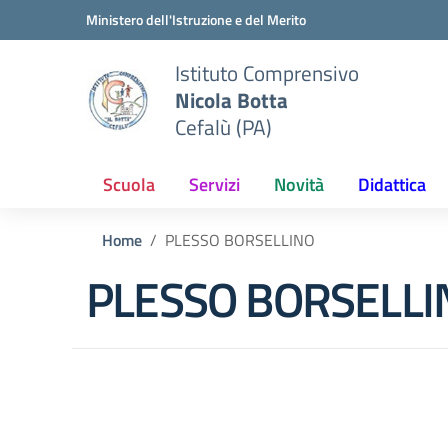
Vai ai contenuti
Vai al menu di navigazione
Vai al footer
Ministero dell'Istruzione e del Merito
Istituto Comprensivo
Nicola Botta
Cefalù (PA)
Scuola
Servizi
Novità
Didattica
Home
PLESSO BORSELLINO
PLESSO BORSELLI