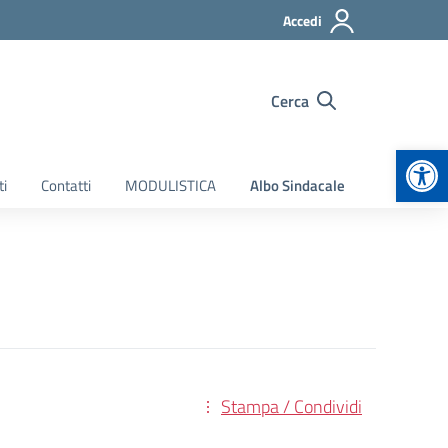
Accedi
Cerca
Apr
ti
Contatti
MODULISTICA
Albo Sindacale
Stampa / Condividi