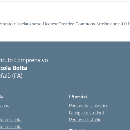
è stato rilasciato sotto Licenza Creative Commons Attribuzione 4.0 It
tituto Comprensivo
icola Botta
falù (PA)
Visita la pagina iniziale della scuola
la
I Servizi
zione
Personale scolastico
Famiglie e studenti
della scuola
Percorsi di studio
della scuola