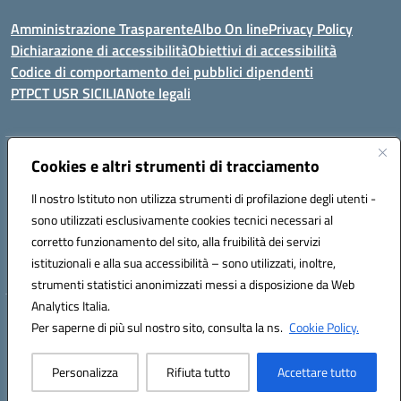
Amministrazione Trasparente
Albo On line
Privacy Policy
Dichiarazione di accessibilità
Obiettivi di accessibilità
Codice di comportamento dei pubblici dipendenti
PTPCT USR SICILIA
Note legali
Indirizzo:
Cookies e altri strumenti di tracciamento
Via Enrico Fermi, 4 - Cefalù
Centralino:
0921421242
Email:
PAIC8AJ008@istruzione.it
Il nostro Istituto non utilizza strumenti di profilazione degli utenti -
Posta elettronica certificata (PEC):
PAIC8AJ008@pec.istruzione.it
sono utilizzati esclusivamente cookies tecnici necessari al
Codice fiscale: 82000590826
corretto funzionamento del sito, alla fruibilità dei servizi
Codice meccanografico:
PAIC8AJ008
istituzionali e alla sua accessibilità – sono utilizzati, inoltre,
strumenti statistici anonimizzati messi a disposizione da Web
Analytics Italia.
Hosting & Powered by 3D Solution S.r.l.
Per saperne di più sul nostro sito, consulta la ns.
Cookie Policy.
Concept & Design by Designers Italia
Personalizza
Rifiuta tutto
Accettare tutto