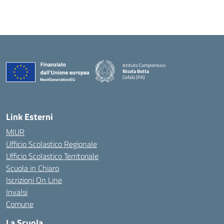
Istituto Comprensivo
Nicola Botta
Cefalù (PA)
— Visita la pagina iniziale della scuola
Link Esterni
MIUR
Ufficio Scolastico Regionale
Ufficio Scolastico Territoriale
Scuola in Chiaro
Iscrizioni On Line
Invalsi
Comune
La Scuola