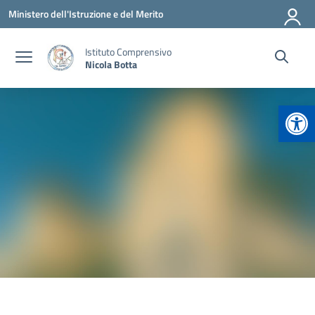
Vai ai contenuti
Vai al menu di navigazione
Vai al footer
Ministero dell'Istruzione e del Merito
Istituto Comprensivo
Nicola Botta
Apr