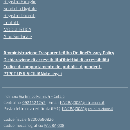
Registro Famiglie
Sportello Digitale
Registro Docenti
Contatti
MODULISTICA
Albo Sindacale
Amministrazione Trasparente
Albo On line
Privacy Policy
Dichiarazione di accessibilità
Obiettivi di accessibilità
Codice di comportamento dei pubblici dipendenti
PTPCT USR SICILIA
Note legali
Indirizzo:
Via Enrico Fermi, 4 - Cefalù
Centralino:
0921421242
Email:
PAIC8AJ008@istruzione.it
Posta elettronica certificata (PEC):
PAIC8AJ008@pec.istruzione.it
Codice fiscale: 82000590826
Codice meccanografico:
PAIC8AJ008