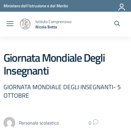
Vai ai contenuti
Vai al menu di navigazione
Vai al footer
Ministero dell'Istruzione e del Merito
Istituto Comprensivo
Nicola Botta
Giornata Mondiale Degli
Insegnanti
GIORNATA MONDIALE DEGLI INSEGNANTI- 5
OTTOBRE
Personale scolastico
0