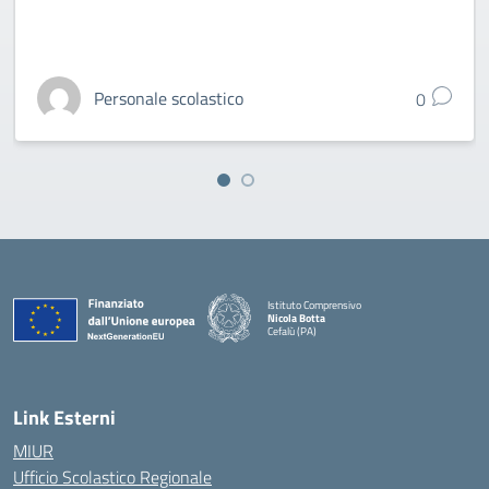
Personale scolastico
0
Istituto Comprensivo
Nicola Botta
Cefalù (PA)
— Visita la pagina iniziale della scuola
Link Esterni
MIUR
Ufficio Scolastico Regionale