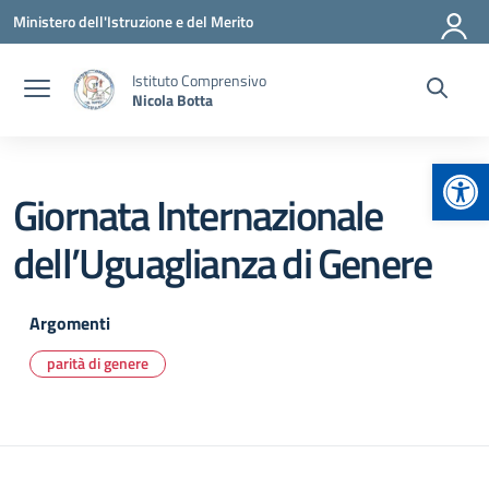
Vai ai contenuti
Vai al menu di navigazione
Vai al footer
Ministero dell'Istruzione e del Merito
Istituto Comprensivo
Nicola Botta
Apr
Giornata Internazionale
dell’Uguaglianza di Genere
Argomenti
parità di genere