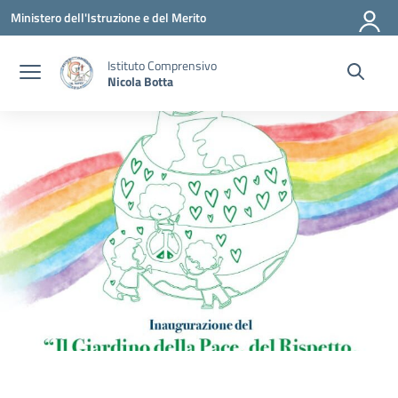
Vai ai contenuti
Vai al menu di navigazione
Vai al footer
Ministero dell'Istruzione e del Merito
Istituto Comprensivo
Nicola Botta