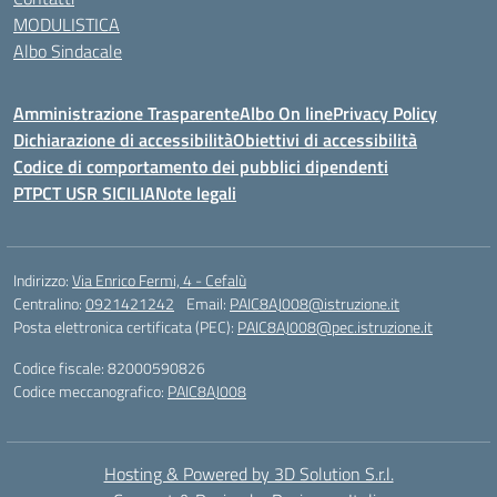
MODULISTICA
Albo Sindacale
Amministrazione Trasparente
Albo On line
Privacy Policy
Dichiarazione di accessibilità
Obiettivi di accessibilità
Codice di comportamento dei pubblici dipendenti
PTPCT USR SICILIA
Note legali
Indirizzo:
Via Enrico Fermi, 4 - Cefalù
Centralino:
0921421242
Email:
PAIC8AJ008@istruzione.it
Posta elettronica certificata (PEC):
PAIC8AJ008@pec.istruzione.it
Codice fiscale: 82000590826
Codice meccanografico:
PAIC8AJ008
Hosting & Powered by 3D Solution S.r.l.