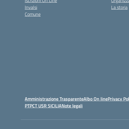
Iscrizioni On Line
Organizz
Invalsi
La storia
Comune
Amministrazione Trasparente
Albo On line
Privacy Pol
PTPCT USR SICILIA
Note legali