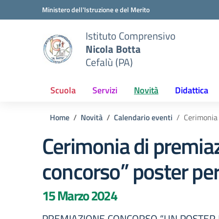
Vai ai contenuti
Vai al menu di navigazione
Vai al footer
Ministero dell'Istruzione e del Merito
Istituto Comprensivo
Nicola Botta
Cefalù (PA)
Scuola
Servizi
Novità
Didattica
Home
Novità
Calendario eventi
Cerimonia 
Cerimonia di premia
concorso” poster per
15 Marzo 2024
PREMIAZIONE CONCORSO “UN POSTER P