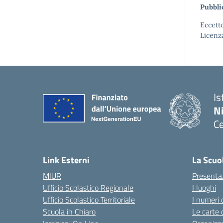
Pubbli
Eccetto
Licenz
Is
N
Ce
— 
Link Esterni
La Scuo
MIUR
Presenta
Ufficio Scolastico Regionale
I luoghi
Ufficio Scolastico Territoriale
I numeri 
Scuola in Chiaro
Le carte 