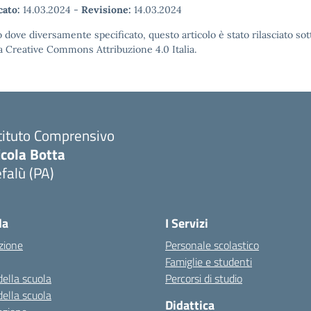
cato:
14.03.2024
-
Revisione:
14.03.2024
 dove diversamente specificato, questo articolo è stato rilasciato sot
a Creative Commons Attribuzione 4.0 Italia.
tituto Comprensivo
icola Botta
falù (PA)
Visita la pagina iniziale della scuola
la
I Servizi
zione
Personale scolastico
Famiglie e studenti
della scuola
Percorsi di studio
della scuola
Didattica