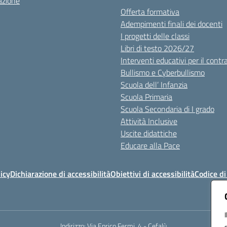
azione
Offerta formativa
Adempimenti finali dei docenti
I progetti delle classi
Libri di testo 2026/27
Interventi educativi per il contr
Bullismo e Cyberbullismo
Scuola dell’ Infanzia
Scuola Primaria
Scuola Secondaria di I grado
Attività Inclusive
Uscite didattiche
Educare alla Pace
icy
Dichiarazione di accessibilità
Obiettivi di accessibilità
Codice d
Indirizzo:
Via Enrico Fermi, 4 - Cefalù