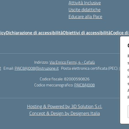
Attività Inclusive
Uscite didattiche
Educare alla Pace
icy
Dichiarazione di accessibilità
Obiettivi di accessibilità
Codice d
Indirizzo:
Via Enrico Fermi, 4 - Cefalù
2
Email:
PAIC8AJ008@istruzione.it
Posta elettronica certificata (PEC):
PAIC8
Codice fiscale: 82000590826
Codice meccanografico:
PAIC8AJ008
Hosting & Powered by 3D Solution S.r.l.
Concept & Design by Designers Italia