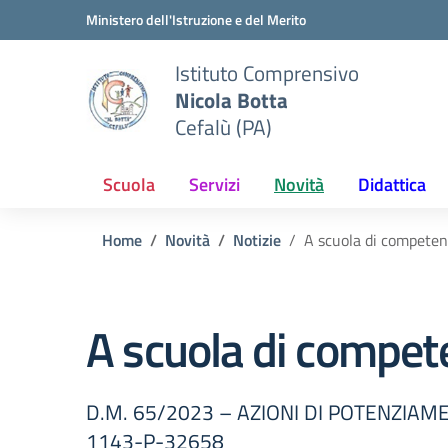
Vai ai contenuti
Vai al menu di navigazione
Vai al footer
Ministero dell'Istruzione e del Merito
Istituto Comprensivo
Nicola Botta
Cefalù (PA)
Scuola
Servizi
Novità
Didattica
Home
Novità
Notizie
A scuola di compete
A scuola di compet
D.M. 65/2023 – AZIONI DI POTENZIA
1143-P-32658