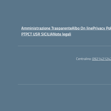
Amministrazione Trasparente
Albo On line
Privacy Pol
PTPCT USR SICILIA
Note legali
Centralino:
092142124