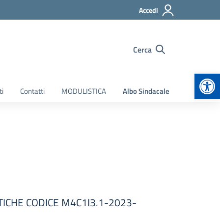
Accedi
Cerca
Apr
ti
Contatti
MODULISTICA
Albo Sindacale
TICHE CODICE M4C1I3.1-2023-