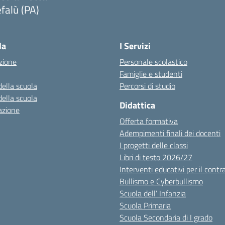
falù (PA)
Visita la pagina iniziale della scuola
la
I Servizi
zione
Personale scolastico
Famiglie e studenti
della scuola
Percorsi di studio
della scuola
Didattica
azione
Offerta formativa
Adempimenti finali dei docenti
I progetti delle classi
Libri di testo 2026/27
Interventi educativi per il contr
Bullismo e Cyberbullismo
Scuola dell’ Infanzia
Scuola Primaria
Scuola Secondaria di I grado