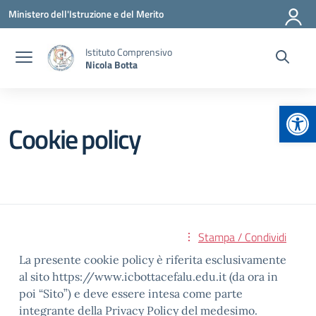
Vai ai contenuti
Vai al menu di navigazione
Vai al footer
Ministero dell'Istruzione e del Merito
Istituto Comprensivo
Nicola Botta
Apr
Cookie policy
Stampa / Condividi
La presente cookie policy è riferita esclusivamente
al sito https://www.icbottacefalu.edu.it (da ora in
poi “Sito”) e deve essere intesa come parte
integrante della Privacy Policy del medesimo.