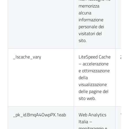
memorizza
alcuna
informazione
personale dei
visitatori del
sito.
_lscache_vary
LiteSpeed Cache
2 gio
– accelerazione
e ottimizzazione
della
visualizzazione
delle pagine del
sito web.
_pk_id.BmqA4OwpPX.1eab
Web Analytics
13 m
Italia –
monitoraggio e