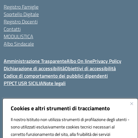
Registro Famiglie
Sportello Digitale
Registro Docenti
Contatti
MODULISTICA
Albo Sindacale
Amministrazione Trasparente
Albo On line
Privacy Policy
Dichiarazione di accessibilità
Obiettivi di accessibilità
Codice di comportamento dei pubblici dipendenti
PTPCT USR SICILIA
Note legali
Indirizzo:
Cookies e altri strumenti di tracciamento
Via Enrico Fermi, 4 - Cefalù
Centralino:
0921421242
Email:
PAIC8AJ008@istruzione.it
Il nostro Istituto non utilizza strumenti di profilazione degli utenti -
Posta elettronica certificata (PEC):
PAIC8AJ008@pec.istruzione.it
sono utilizzati esclusivamente cookies tecnici necessari al
Codice fiscale: 82000590826
corretto funzionamento del sito, alla fruibilità dei servizi