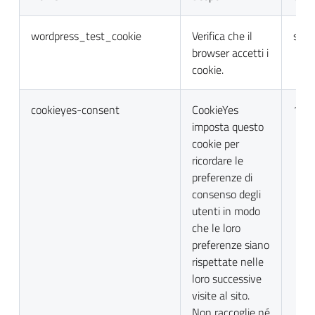
wordpress_test_cookie
Verifica che il
sess
browser accetti i
cookie.
cookieyes-consent
CookieYes
1 a
imposta questo
cookie per
ricordare le
preferenze di
consenso degli
utenti in modo
che le loro
preferenze siano
rispettate nelle
loro successive
visite al sito.
Non raccoglie né