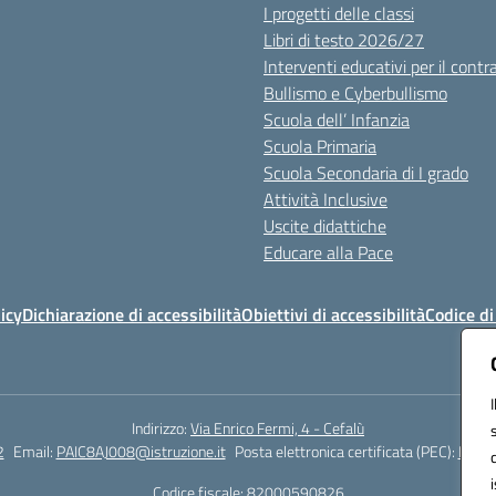
I progetti delle classi
Libri di testo 2026/27
Interventi educativi per il contr
Bullismo e Cyberbullismo
Scuola dell’ Infanzia
Scuola Primaria
Scuola Secondaria di I grado
Attività Inclusive
Uscite didattiche
Educare alla Pace
icy
Dichiarazione di accessibilità
Obiettivi di accessibilità
Codice d
Indirizzo:
Via Enrico Fermi, 4 - Cefalù
2
Email:
PAIC8AJ008@istruzione.it
Posta elettronica certificata (PEC):
PAIC8
Codice fiscale: 82000590826