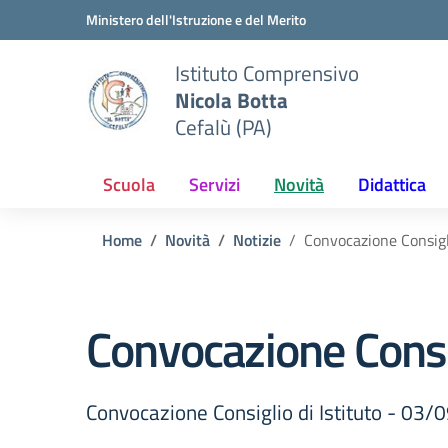
Vai ai contenuti
Vai al menu di navigazione
Vai al footer
Ministero dell'Istruzione e del Merito
Istituto Comprensivo
Nicola Botta
Cefalù (PA)
Scuola
Servizi
Novità
Didattica
Home
Novità
Notizie
Convocazione Consigl
Convocazione Consi
Convocazione Consiglio di Istituto - 03