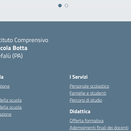
tituto Comprensivo
icola Botta
falù (PA)
Visita la pagina iniziale della scuola
la
I Servizi
zione
Personale scolastico
Famiglie e studenti
della scuola
Percorsi di studio
della scuola
Didattica
azione
Offerta formativa
Adempimenti finali dei docenti