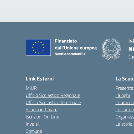
Is
N
Ce
— 
Link Esterni
La Scuo
MIUR
Presenta
Ufficio Scolastico Regionale
I luoghi
Ufficio Scolastico Territoriale
I numeri 
Scuola in Chiaro
Le carte 
Iscrizioni On Line
Organizz
Invalsi
La storia
Comune