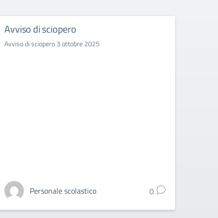
Avviso di sciopero
Pubb
d’Ist
Avviso di sciopero 3 ottobre 2025
Doce
comu
Post
Seco
per 
Pubblic
fascia
Personale scolastico
0