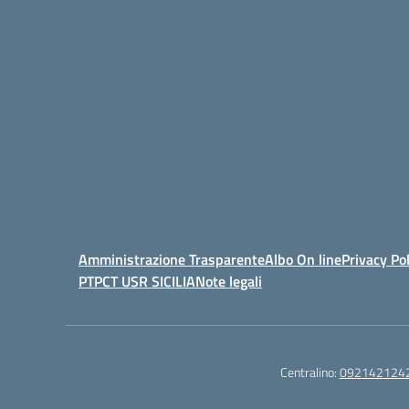
Amministrazione Trasparente
Albo On line
Privacy Pol
PTPCT USR SICILIA
Note legali
Centralino:
092142124