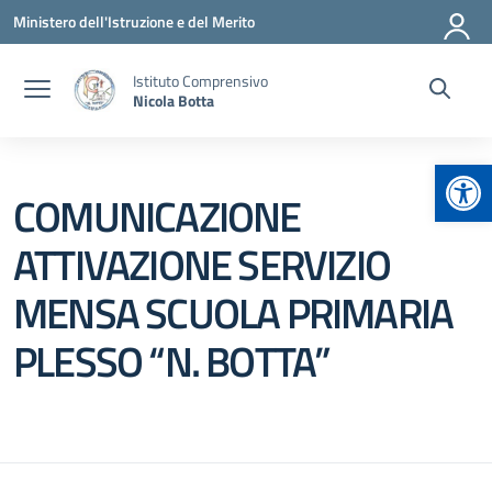
Vai ai contenuti
Vai al menu di navigazione
Vai al footer
Ministero dell'Istruzione e del Merito
Istituto Comprensivo
Nicola Botta
Apr
COMUNICAZIONE
ATTIVAZIONE SERVIZIO
MENSA SCUOLA PRIMARIA
PLESSO “N. BOTTA”