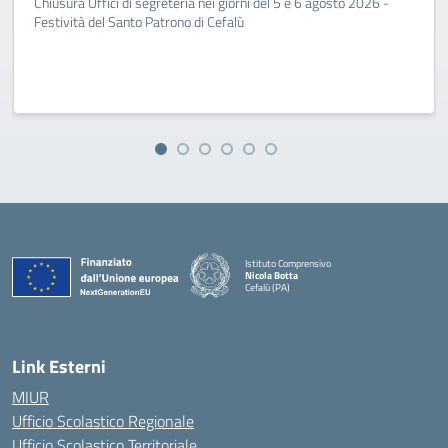
Chiusura Uffici di segreteria nei giorni del 5 e 6 agosto 2026 -
Festività del Santo Patrono di Cefalù
Istituto Comprensivo
Nicola Botta
Cefalù (PA)
— Visita la pagina iniziale della scuola
Link Esterni
MIUR
Ufficio Scolastico Regionale
Ufficio Scolastico Territoriale