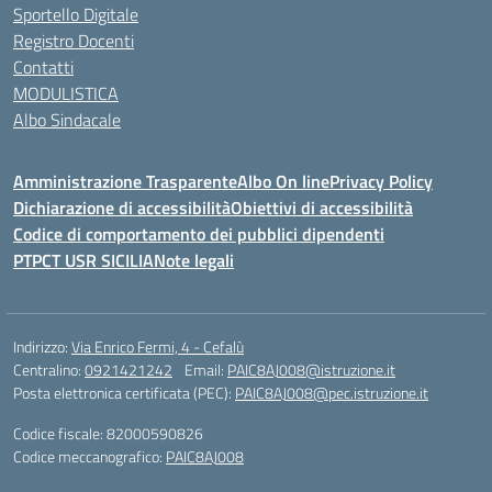
Sportello Digitale
Registro Docenti
Contatti
MODULISTICA
Albo Sindacale
Amministrazione Trasparente
Albo On line
Privacy Policy
Dichiarazione di accessibilità
Obiettivi di accessibilità
Codice di comportamento dei pubblici dipendenti
PTPCT USR SICILIA
Note legali
Indirizzo:
Via Enrico Fermi, 4 - Cefalù
Centralino:
0921421242
Email:
PAIC8AJ008@istruzione.it
Posta elettronica certificata (PEC):
PAIC8AJ008@pec.istruzione.it
Codice fiscale: 82000590826
Codice meccanografico:
PAIC8AJ008