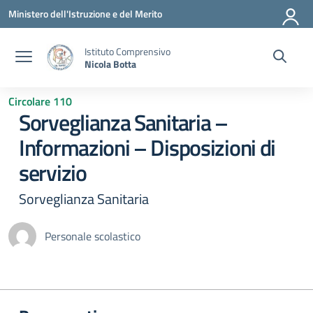
Vai ai contenuti
Vai al menu di navigazione
Vai al footer
Ministero dell'Istruzione e del Merito
Istituto Comprensivo
Nicola Botta
Circolare 110
Sorveglianza Sanitaria –
Informazioni – Disposizioni di
servizio
Sorveglianza Sanitaria
Personale scolastico