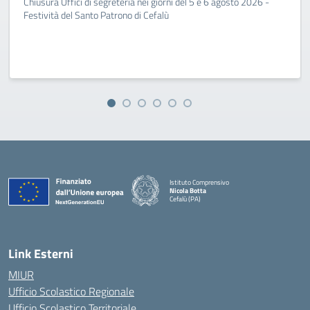
Chiusura Uffici di segreteria nei giorni del 5 e 6 agosto 2026 -
Festività del Santo Patrono di Cefalù
Istituto Comprensivo
Nicola Botta
Cefalù (PA)
— Visita la pagina iniziale della scuola
Link Esterni
MIUR
Ufficio Scolastico Regionale
Ufficio Scolastico Territoriale