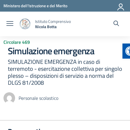
Vai ai contenuti
Vai al menu di navigazione
Vai al footer
Ministero dell'Istruzione e del Merito
Istituto Comprensivo
Nicola Botta
Circolare 469
A
Simulazione emergenza
SIMULAZIONE EMERGENZA in caso di
terremoto - esercitazione collettiva per singolo
plesso – disposizioni di servizio a norma del
DLGS 81/2008
Personale scolastico