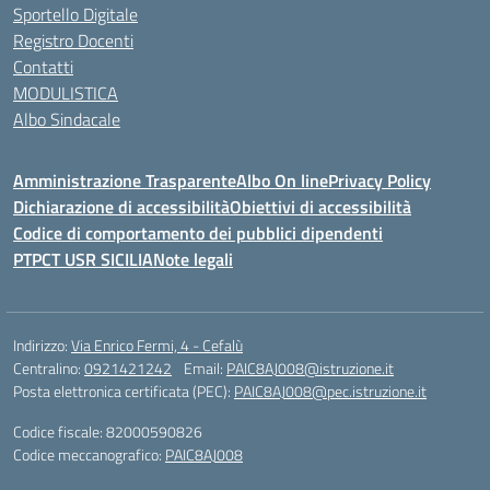
Sportello Digitale
Registro Docenti
Contatti
MODULISTICA
Albo Sindacale
Amministrazione Trasparente
Albo On line
Privacy Policy
Dichiarazione di accessibilità
Obiettivi di accessibilità
Codice di comportamento dei pubblici dipendenti
PTPCT USR SICILIA
Note legali
Indirizzo:
Via Enrico Fermi, 4 - Cefalù
Centralino:
0921421242
Email:
PAIC8AJ008@istruzione.it
Posta elettronica certificata (PEC):
PAIC8AJ008@pec.istruzione.it
Codice fiscale: 82000590826
Codice meccanografico:
PAIC8AJ008