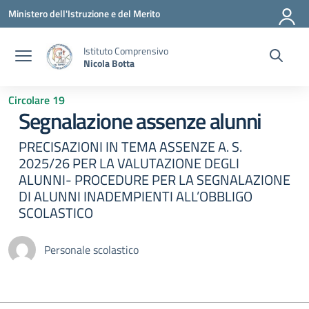
Vai ai contenuti
Vai al menu di navigazione
Vai al footer
Ministero dell'Istruzione e del Merito
Istituto Comprensivo
Nicola Botta
Circolare 19
Segnalazione assenze alunni
PRECISAZIONI IN TEMA ASSENZE A. S.
2025/26 PER LA VALUTAZIONE DEGLI
ALUNNI- PROCEDURE PER LA SEGNALAZIONE
DI ALUNNI INADEMPIENTI ALL’OBBLIGO
SCOLASTICO
Personale scolastico