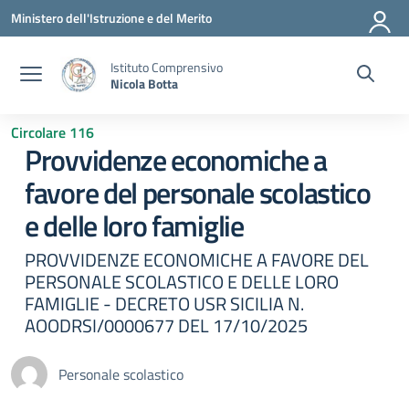
Vai ai contenuti
Vai al menu di navigazione
Vai al footer
Ministero dell'Istruzione e del Merito
Istituto Comprensivo
Nicola Botta
Circolare 116
Provvidenze economiche a
favore del personale scolastico
e delle loro famiglie
PROVVIDENZE ECONOMICHE A FAVORE DEL
PERSONALE SCOLASTICO E DELLE LORO
FAMIGLIE - DECRETO USR SICILIA N.
AOODRSI/0000677 DEL 17/10/2025
Personale scolastico