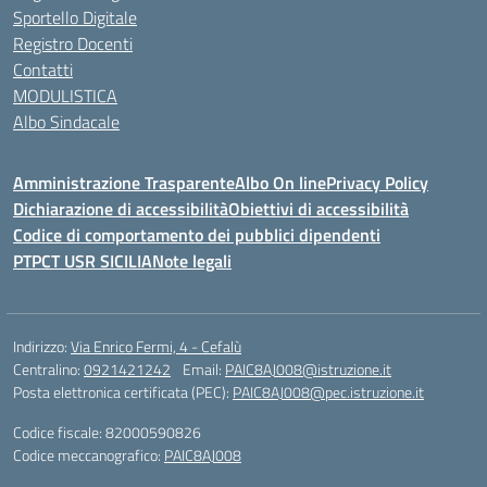
Sportello Digitale
Registro Docenti
Contatti
MODULISTICA
Albo Sindacale
Amministrazione Trasparente
Albo On line
Privacy Policy
Dichiarazione di accessibilità
Obiettivi di accessibilità
Codice di comportamento dei pubblici dipendenti
PTPCT USR SICILIA
Note legali
Indirizzo:
Via Enrico Fermi, 4 - Cefalù
Centralino:
0921421242
Email:
PAIC8AJ008@istruzione.it
Posta elettronica certificata (PEC):
PAIC8AJ008@pec.istruzione.it
Codice fiscale: 82000590826
Codice meccanografico:
PAIC8AJ008