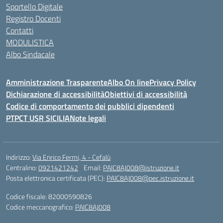
Sportello Digitale
Registro Docenti
Contatti
MODULISTICA
Albo Sindacale
Amministrazione Trasparente
Albo On line
Privacy Policy
Dichiarazione di accessibilità
Obiettivi di accessibilità
Codice di comportamento dei pubblici dipendenti
PTPCT USR SICILIA
Note legali
Indirizzo:
Via Enrico Fermi, 4 - Cefalù
Centralino:
0921421242
Email:
PAIC8AJ008@istruzione.it
Posta elettronica certificata (PEC):
PAIC8AJ008@pec.istruzione.it
Codice fiscale: 82000590826
Codice meccanografico:
PAIC8AJ008