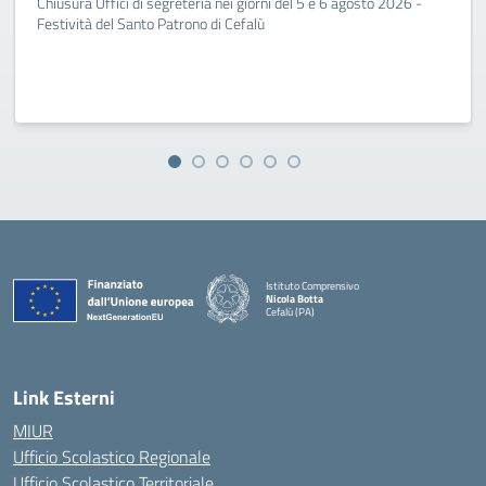
Chiusura Uffici di segreteria nei giorni del 5 e 6 agosto 2026 -
Festività del Santo Patrono di Cefalù
Istituto Comprensivo
Nicola Botta
Cefalù (PA)
— Visita la pagina iniziale della scuola
Link Esterni
MIUR
Ufficio Scolastico Regionale
Ufficio Scolastico Territoriale