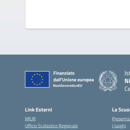
Is
N
Ce
— 
Link Esterni
La Scuo
MIUR
Presenta
Ufficio Scolastico Regionale
I luoghi