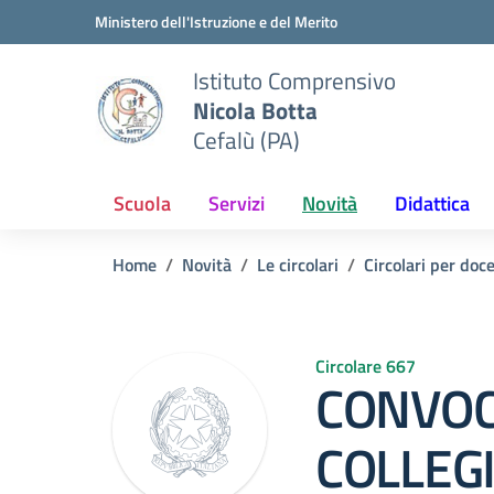
Vai ai contenuti
Vai al menu di navigazione
Vai al footer
Ministero dell'Istruzione e del Merito
Istituto Comprensivo
Nicola Botta
Cefalù (PA)
Scuola
Servizi
Novità
Didattica
Home
Novità
Le circolari
Circolari per doc
Circolare 667
CONVOC
COLLEGI