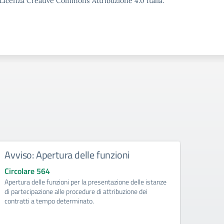
o Licenza Creative Commons Attribuzione 4.0 Italia.
Avviso: Apertura delle funzioni
Atti
doce
Circolare 564
Apertura delle funzioni per la presentazione delle istanze
Circo
di partecipazione alle procedure di attribuzione dei
Dichia
contratti a tempo determinato.
del pe