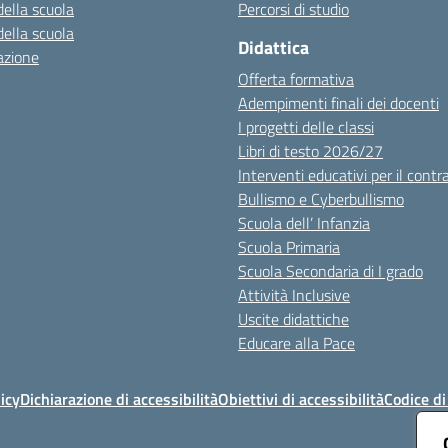
della scuola
Percorsi di studio
della scuola
Didattica
azione
Offerta formativa
Adempimenti finali dei docenti
I progetti delle classi
Libri di testo 2026/27
Interventi educativi per il contr
Bullismo e Cyberbullismo
Scuola dell’ Infanzia
Scuola Primaria
Scuola Secondaria di I grado
Attività Inclusive
Uscite didattiche
Educare alla Pace
icy
Dichiarazione di accessibilità
Obiettivi di accessibilità
Codice d