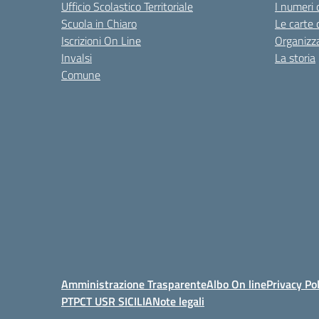
Ufficio Scolastico Territoriale
I numeri 
Scuola in Chiaro
Le carte 
Iscrizioni On Line
Organizz
Invalsi
La storia
Comune
Amministrazione Trasparente
Albo On line
Privacy Pol
PTPCT USR SICILIA
Note legali