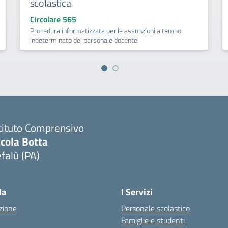
scolastica
Circolare 565
Procedura informatizzata per le assunzioni a tempo
indeterminato del personale docente.
tituto Comprensivo
icola Botta
falù (PA)
Visita la pagina iniziale della scuola
la
I Servizi
zione
Personale scolastico
Famiglie e studenti