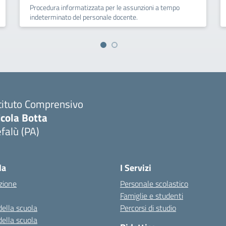
Procedura informatizzata per le assunzioni a tempo
indeterminato del personale docente.
tituto Comprensivo
icola Botta
falù (PA)
Visita la pagina iniziale della scuola
la
I Servizi
zione
Personale scolastico
Famiglie e studenti
della scuola
Percorsi di studio
della scuola