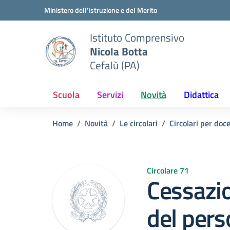
Vai ai contenuti
Vai al menu di navigazione
Vai al footer
Ministero dell'Istruzione e del Merito
Istituto Comprensivo
Nicola Botta
Cefalù (PA)
Scuola
Servizi
Novità
Didattica
Home
Novità
Le circolari
Circolari per doc
Circolare 71
Cessazio
del pers