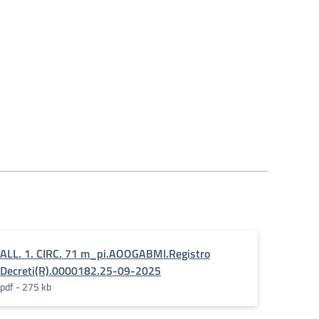
CO_DAL_1_SETTEMBRE_2026.pdf.pades
ALL. 1. CIRC. 71 m_pi.AOOGABMI.Registro
Decreti(R).0000182.25-09-2025
pdf - 275 kb