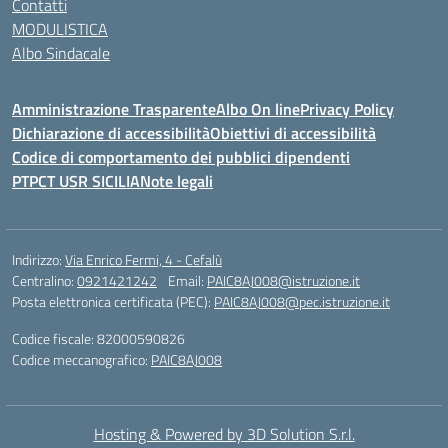
Contatti
MODULISTICA
Albo Sindacale
Amministrazione Trasparente
Albo On line
Privacy Policy
Dichiarazione di accessibilità
Obiettivi di accessibilità
Codice di comportamento dei pubblici dipendenti
PTPCT USR SICILIA
Note legali
Indirizzo:
Via Enrico Fermi, 4 - Cefalù
Centralino:
0921421242
Email:
PAIC8AJ008@istruzione.it
Posta elettronica certificata (PEC):
PAIC8AJ008@pec.istruzione.it
Codice fiscale: 82000590826
Codice meccanografico:
PAIC8AJ008
Hosting & Powered by 3D Solution S.r.l.