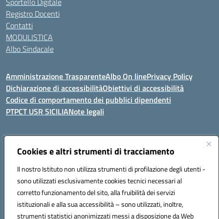
Sportello Digitale
Registro Docenti
Contatti
MODULISTICA
Albo Sindacale
Amministrazione Trasparente
Albo On line
Privacy Policy
Dichiarazione di accessibilità
Obiettivi di accessibilità
Codice di comportamento dei pubblici dipendenti
PTPCT USR SICILIA
Note legali
Indirizzo:
Cookies e altri strumenti di tracciamento
Via Enrico Fermi, 4 - Cefalù
Centralino:
0921421242
Email:
PAIC8AJ008@istruzione.it
Il nostro Istituto non utilizza strumenti di profilazione degli utenti -
Posta elettronica certificata (PEC):
PAIC8AJ008@pec.istruzione.it
sono utilizzati esclusivamente cookies tecnici necessari al
Codice fiscale: 82000590826
corretto funzionamento del sito, alla fruibilità dei servizi
Codice meccanografico:
PAIC8AJ008
istituzionali e alla sua accessibilità – sono utilizzati, inoltre,
strumenti statistici anonimizzati messi a disposizione da Web