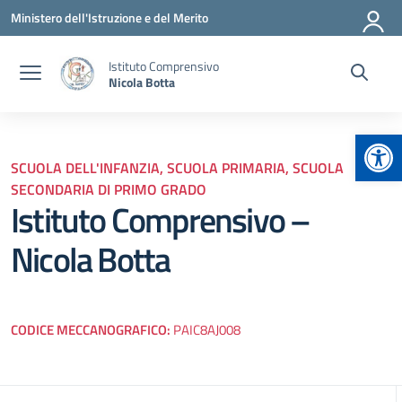
Vai ai contenuti
Vai al menu di navigazione
Vai al footer
Ministero dell'Istruzione e del Merito
Istituto Comprensivo
Nicola Botta
Apr
SCUOLA DELL'INFANZIA, SCUOLA PRIMARIA, SCUOLA
SECONDARIA DI PRIMO GRADO
Istituto Comprensivo –
Nicola Botta
CODICE MECCANOGRAFICO:
PAIC8AJ008